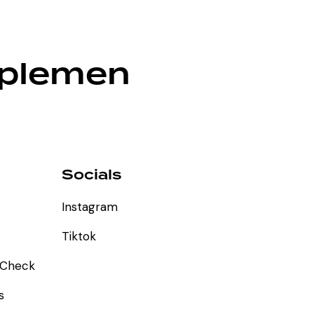
plemen
u
Socials
Instagram
Tiktok
l Check
s