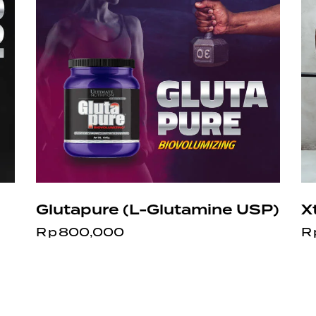
Glutapure (L-Glutamine USP)
X
Rp
800,000
R