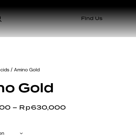
Find Us
cids
Amino Gold
o Gold
000
–
Rp
630,000