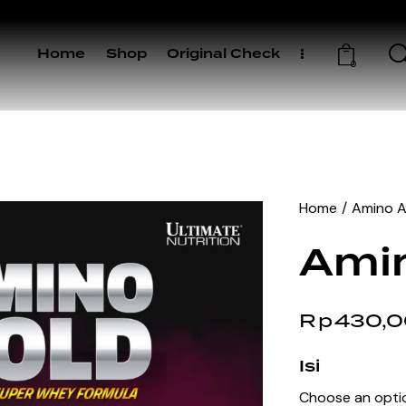
Home
Shop
Original Check
0
Home
Amino A
Amin
Rp
430,
Isi