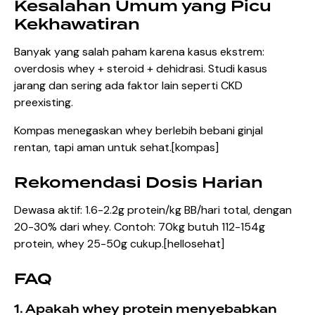
Kesalahan Umum yang Picu
Kekhawatiran
Banyak yang salah paham karena kasus ekstrem:
overdosis whey + steroid + dehidrasi. Studi kasus
jarang dan sering ada faktor lain seperti CKD
preexisting.
Kompas menegaskan whey berlebih bebani ginjal
rentan, tapi aman untuk sehat.[
kompas
]​
Rekomendasi Dosis Harian
Dewasa aktif: 1.6-2.2g protein/kg BB/hari total, dengan
20-30% dari whey. Contoh: 70kg butuh 112-154g
protein, whey 25-50g cukup.[
hellosehat
]​
FAQ
1. Apakah whey protein menyebabkan