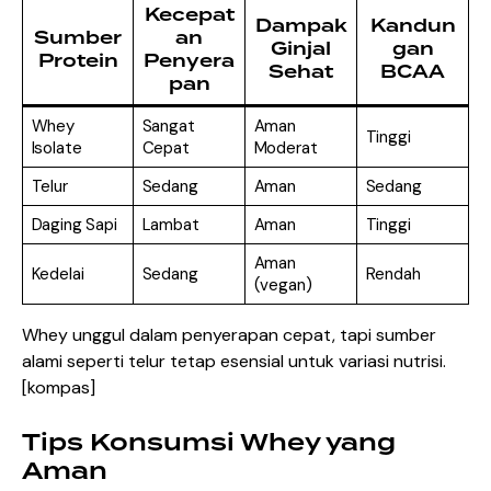
Kecepat
Dampak
Kandun
Sumber
an
Ginjal
gan
Protein
Penyera
Sehat
BCAA
pan
Whey
Sangat
Aman
Tinggi
Isolate
Cepat
Moderat
Telur
Sedang
Aman
Sedang
Daging Sapi
Lambat
Aman
Tinggi
Aman
Kedelai
Sedang
Rendah
(vegan)
Whey unggul dalam penyerapan cepat, tapi sumber
alami seperti telur tetap esensial untuk variasi nutrisi.
[
kompas
]​
Tips Konsumsi Whey yang
Aman