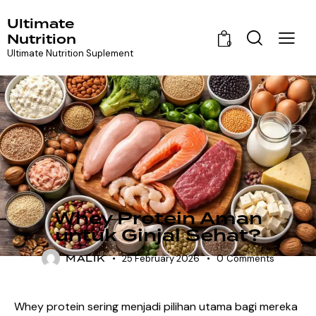
Ultimate
Nutrition
0
Ultimate Nutrition Suplement
BLOG
Whey Protein Aman
untuk Ginjal Sehat?
MALIK
25 February 2026
0
Comments
Whey protein sering menjadi pilihan utama bagi mereka